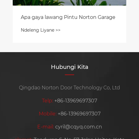
Apa gaya lawang Pintu Norton Garage
Ndeleng Liyane >>
Hubungi Kita
Qingdao Norton Door Technology Co, Ltd
Telp:
+86-13969697307
Mobile:
+86-13969697307
E-mail:
cyril@cqyq.com.cn