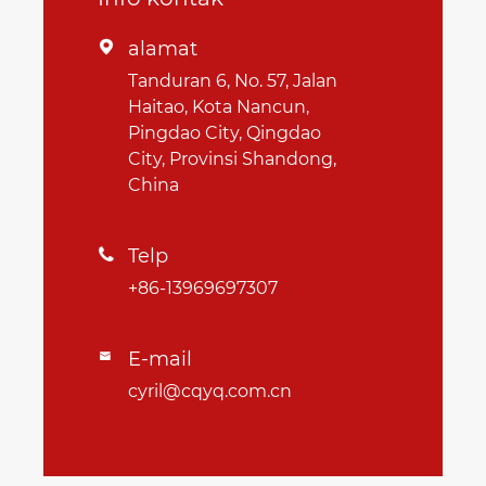
alamat

Tanduran 6, No. 57, Jalan
Haitao, Kota Nancun,
Pingdao City, Qingdao
City, Provinsi Shandong,
China
Telp

+86-13969697307
E-mail

cyril@cqyq.com.cn