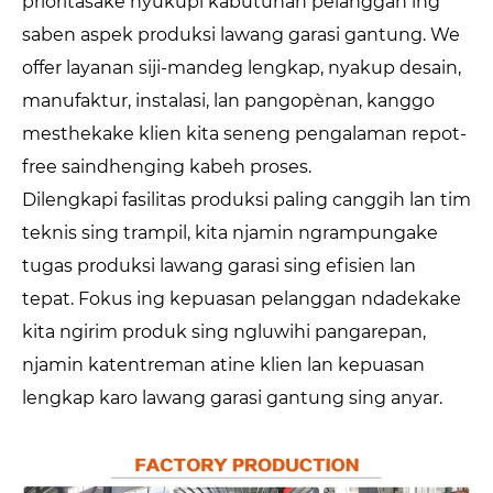
prioritasake nyukupi kabutuhan pelanggan ing
saben aspek produksi lawang garasi gantung. We
offer layanan siji-mandeg lengkap, nyakup desain,
manufaktur, instalasi, lan pangopènan, kanggo
mesthekake klien kita seneng pengalaman repot-
free saindhenging kabeh proses.
Dilengkapi fasilitas produksi paling canggih lan tim
teknis sing trampil, kita njamin ngrampungake
tugas produksi lawang garasi sing efisien lan
tepat. Fokus ing kepuasan pelanggan ndadekake
kita ngirim produk sing ngluwihi pangarepan,
njamin katentreman atine klien lan kepuasan
lengkap karo lawang garasi gantung sing anyar.