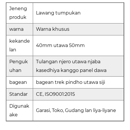
Jeneng
Lawang tumpukan
produk
warna
Warna khusus
kekande
40mm utawa 50mm
lan
Penguk
Tulangan njero utawa njaba
uhan
kasedhiya kanggo panel dawa
bagean
bagean trek pindho utawa siji
Standar
CE, ISO9001:2015
Digunak
Garasi, Toko, Gudang lan liya-liyane
ake