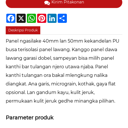
Kirim Pitakonan
Facebook
X
WhatsApp
Pinterest
LinkedIn
Share
Deskripsi Produk
Panel ngasilake 40mm lan 50mm kekandelan PU
busa terisolasi panel lawang. Kanggo panel dawa
lawang garasi dobel, sampeyan bisa milih panel
kanthi bar tulangan njero utawa njaba. Panel
kanthi tulangan ora bakal mlengkung nalika
diangkat. Ana garis, micrograin, kothak, gaya flat
opsional. Lan gandum kayu, kulit jeruk,
permukaan kulit jeruk gedhe minangka pilihan.
Parameter produk