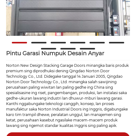
Pintu Garasi Numpuk Desain Anyar
Norton New Design Stacking Garage Doors minangka baris produk
premium sing diprodhuksi dening Qingdao Norton Door
Technology Co., Ltd. Didegake tanggal 14 Januari 2005, Qingdao
Norton Door Technology Co., Ltd. minangka salah sawijining
perusahaan paling wiwitan lan paling gedhe ing China sing
spesialisasine ing riset, pangembangan, produksi, lan instalasi saka
gedhe-ukuran lawang industri lan dhuwur-mburi lawang garasi.
Kanthi nggabungake teknologi canggih, konsep, lan proses
manufaktur saka Norton Industrial Doors ing Inggris, digabungake
karo tim trampil dhewe, peralatan unggul, lan manajemen sing
ketat, perusahaan kasebut ngasilake macem-macem produk
lawang sing ngemot standar kualitas Inggris sing paling apik.