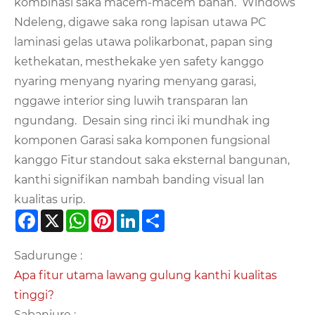
kombinasi saka macem-macem bahan. Windows
Ndeleng, digawe saka rong lapisan utawa PC
laminasi gelas utawa polikarbonat, papan sing
kethekatan, mesthekake yen safety kanggo
nyaring menyang nyaring menyang garasi,
nggawe interior sing luwih transparan lan
ngundang. Desain sing rinci iki mundhak ing
komponen Garasi saka komponen fungsional
kanggo Fitur standout saka eksternal bangunan,
kanthi signifikan nambah banding visual lan
kualitas urip.
Facebook
X
WhatsApp
Pinterest
LinkedIn
Share
Sadurunge :
Apa fitur utama lawang gulung kanthi kualitas
tinggi?
Sabanjure :