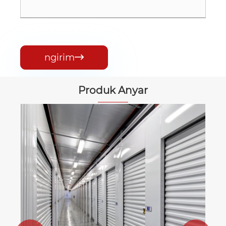
ngirim

Produk Anyar