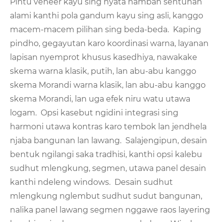
Pintu veneer kayu sing nyata nambah sentuhan
alami kanthi pola gandum kayu sing asli, kanggo
macem-macem pilihan sing beda-beda. Kaping
pindho, gegayutan karo koordinasi warna, layanan
lapisan nyemprot khusus kasedhiya, nawakake
skema warna klasik, putih, lan abu-abu kanggo
skema Morandi warna klasik, lan abu-abu kanggo
skema Morandi, lan uga efek niru watu utawa
logam. Opsi kasebut ngidini integrasi sing
harmoni utawa kontras karo tembok lan jendhela
njaba bangunan lan lawang. Salajengipun, desain
bentuk ngilangi saka tradhisi, kanthi opsi kalebu
sudhut mlengkung, segmen, utawa panel desain
kanthi ndeleng windows. Desain sudhut
mlengkung nglembut sudhut sudut bangunan,
nalika panel lawang segmen nggawe raos layering