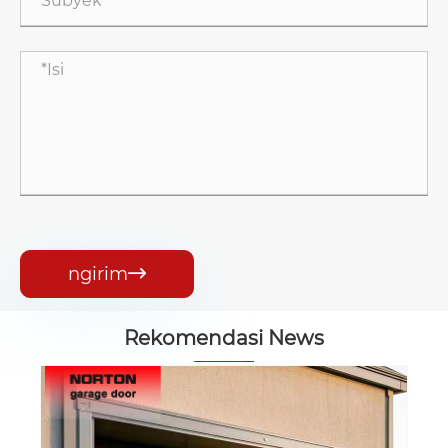
ngirim

Rekomendasi News