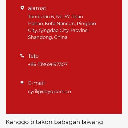
alamat

Tanduran 6, No. 57, Jalan
Haitao, Kota Nancun, Pingdao
City, Qingdao City, Provinsi
Shandong, China
Telp

+86-13969697307
E-mail

cyril@cqyq.com.cn
Kanggo pitakon babagan lawang