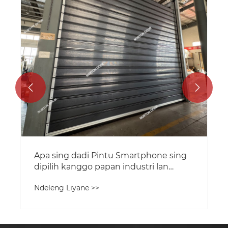


Apa sing dadi Pintu Smartphone sing
dipilih kanggo papan industri lan
komersial modern?
Ndeleng Liyane >>