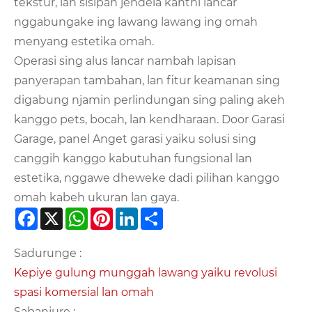
tekstur, lan sisipan jendela kanthi lancar
nggabungake ing lawang lawang ing omah
menyang estetika omah.
Operasi sing alus lancar nambah lapisan
panyerapan tambahan, lan fitur keamanan sing
digabung njamin perlindungan sing paling akeh
kanggo pets, bocah, lan kendharaan. Door Garasi
Garage, panel Anget garasi yaiku solusi sing
canggih kanggo kabutuhan fungsional lan
estetika, nggawe dheweke dadi pilihan kanggo
omah kabeh ukuran lan gaya.
Facebook
X
WhatsApp
Pinterest
LinkedIn
Share
Sadurunge :
Kepiye gulung munggah lawang yaiku revolusi
spasi komersial lan omah
Sabanjure :