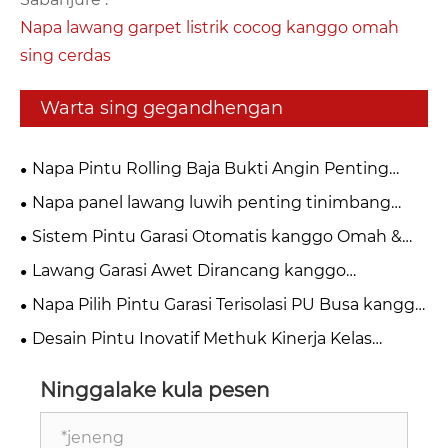
Napa lawang garpet listrik cocog kanggo omah
sing cerdas
Warta sing gegandhengan
Napa Pintu Rolling Baja Bukti Angin Penting
kanggo Keamanan Industri Modern?
Napa panel lawang luwih penting tinimbang
sing sampeyan pikirake?
Sistem Pintu Garasi Otomatis kanggo Omah &
Bisnis
Lawang Garasi Awet Dirancang kanggo
Gunakake Jangka Panjang
Napa Pilih Pintu Garasi Terisolasi PU Busa kanggo
Omah Modern?
Desain Pintu Inovatif Methuk Kinerja Kelas
Industri
Ninggalake kula pesen