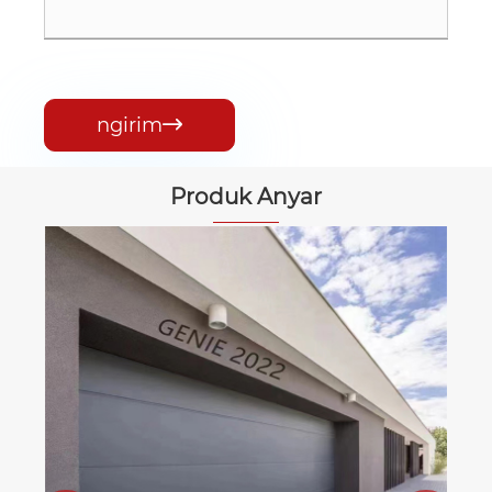
ngirim

Produk Anyar