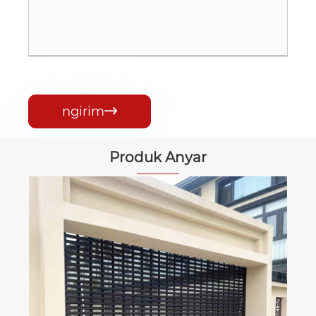
ngirim

Produk Anyar