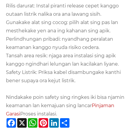
Rilis darurat: Instal piranti release cepet kanggo
outaan listrik nalika ora ana lawang sisih.
Gunakake alat sing cocog: pilih alat sing pas lan
mesthekake yen ana ing kahanan sing apik.
Perlindhungan pribadi: nyandhang peralatan
keamanan kanggo nyuda risiko cedera.
Tansah area resik: njaga area instalasi sing apik
kanggo ngindhari lelungan lan kacilakan liyane.
Safety Listrik: Priksa kabel disambungake kanthi
bener supaya ora kejut listrik.
Nindakake poin safety sing ringkes iki bisa njamin
keamanan lan kemajuan sing lancar
Pinjaman
Garasi
Proses instalasi.
Facebook
X
WhatsApp
Pinterest
LinkedIn
Share