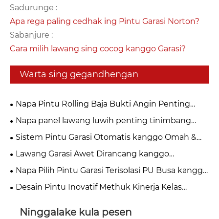
Sadurunge :
Apa rega paling cedhak ing Pintu Garasi Norton?
Sabanjure :
Cara milih lawang sing cocog kanggo Garasi?
Warta sing gegandhengan
Napa Pintu Rolling Baja Bukti Angin Penting
kanggo Keamanan Industri Modern?
Napa panel lawang luwih penting tinimbang
sing sampeyan pikirake?
Sistem Pintu Garasi Otomatis kanggo Omah &
Bisnis
Lawang Garasi Awet Dirancang kanggo
Gunakake Jangka Panjang
Napa Pilih Pintu Garasi Terisolasi PU Busa kanggo
Omah Modern?
Desain Pintu Inovatif Methuk Kinerja Kelas
Industri
Ninggalake kula pesen