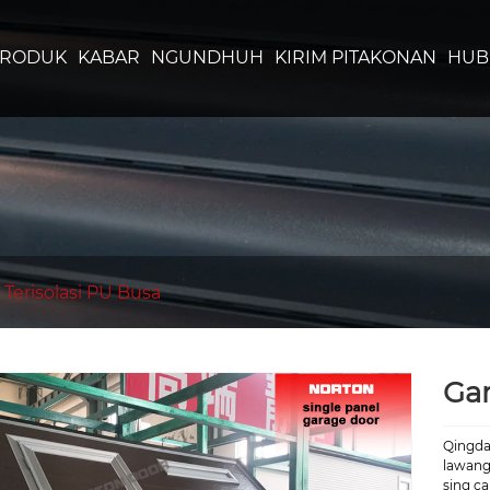
PRODUK
KABAR
NGUNDHUH
KIRIM PITAKONAN
HUB
 Terisolasi PU Busa
Gar
Qingda
lawang
sing c