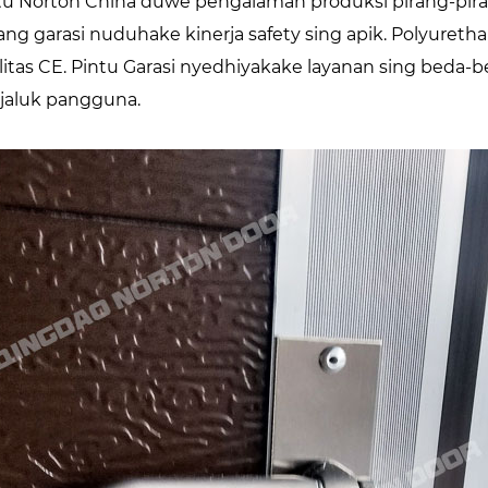
tu Norton China duwe pengalaman produksi pirang-pirang
ang garasi nuduhake kinerja safety sing apik. Polyurethan
litas CE. Pintu Garasi nyedhiyakake layanan sing beda-b
jaluk pangguna.