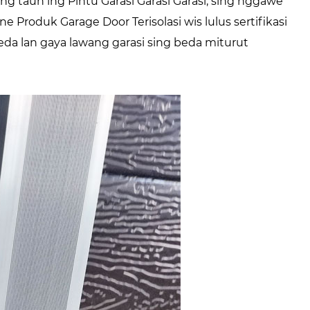
 taun ing Pintu Garasi Garasi Garasi, sing nggawe
e Produk Garage Door Terisolasi wis lulus sertifikasi
eda lan gaya lawang garasi sing beda miturut