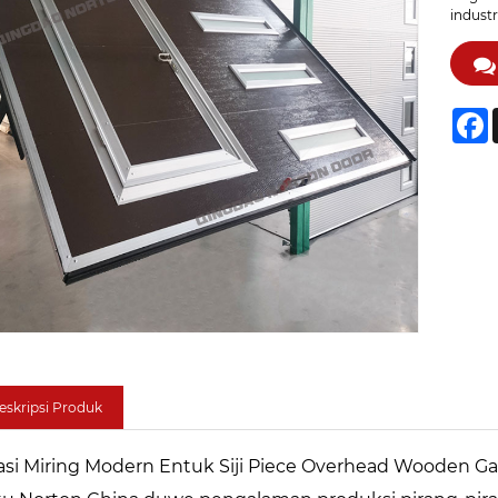
industr
F
eskripsi Produk
asi Miring Modern Entuk Siji Piece Overhead Wooden G