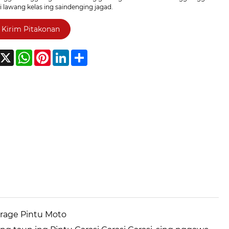
i lawang kelas ing saindenging jagad.
Kirim Pitakonan
acebook
X
WhatsApp
Pinterest
LinkedIn
Share
arage Pintu Moto