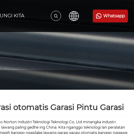
UNGI KITA
Whatsapp
asi otomatis Garasi Pintu Garasi
o Norton Industri Teknologi Teknologi Co, Ltd minangka industri
 lawang paling gedhe ing China. Kita nganggo teknologi lan peralatan
anggih kanggo ngasilake lawang garasi garasi otomatis kanggo nggawe