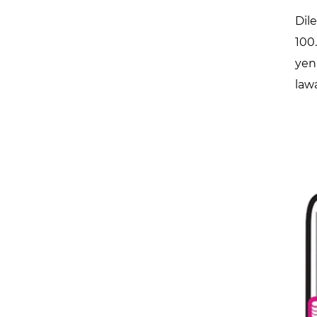
Dil
100
yen
law