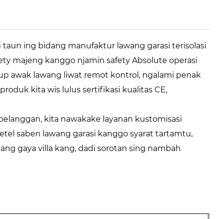
taun ing bidang manufaktur lawang garasi terisolasi
ety majeng kanggo njamin safety Absolute operasi
p awak lawang liwat remot kontrol, ngalami penak
oduk kita wis lulus sertifikasi kualitas CE,
langgan, kita nawakake layanan kustomisasi
yetel saben lawang garasi kanggo syarat tartamtu,
g gaya villa kang, dadi sorotan sing nambah