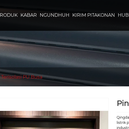
PRODUK
KABAR
NGUNDHUH
KIRIM PITAKONAN
HUB
 Terisolasi PU Busa
Pin
Qingdao
listrik
indust