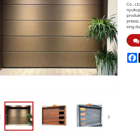
Co., L
nyukup
produk
presisi
sing d
F