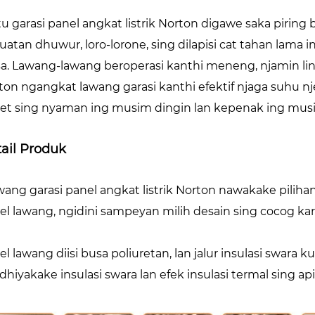
tu garasi panel angkat listrik Norton digawe saka piring
uatan dhuwur, loro-lorone, sing dilapisi cat tahan lama i
sa. Lawang-lawang beroperasi kanthi meneng, njamin ling
ton ngangkat lawang garasi kanthi efektif njaga suhu
et sing nyaman ing musim dingin lan kepenak ing mus
ail Produk
wang garasi panel angkat listrik Norton nawakake pili
el lawang, ngidini sampeyan milih desain sing cocog karo
el lawang diisi busa poliuretan, lan jalur insulasi swara
dhiyakake insulasi swara lan efek insulasi termal sing ap