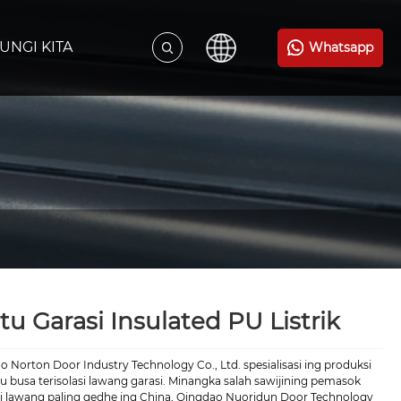
UNGI KITA
Whatsapp
tu Garasi Insulated PU Listrik
 Norton Door Industry Technology Co., Ltd. spesialisasi ing produksi
 pu busa terisolasi lawang garasi. Minangka salah sawijining pemasok
ri lawang paling gedhe ing China, Qingdao Nuoridun Door Technology