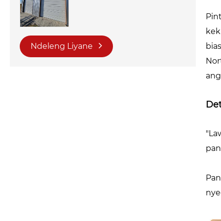
Pin
kek
Ndeleng Liyane
bia
Nor
ang
Det
"La
pan
Pan
nye