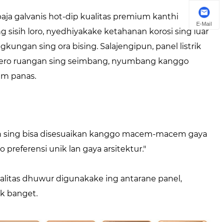
 baja galvanis hot-dip kualitas premium kanthi
E-Mail
ng sisih loro, nyedhiyakake ketahanan korosi sing luar
kungan sing ora bising. Salajengipun, panel listrik
 njero ruangan sing seimbang, nyumbang kanggo
im panas.
han sing bisa disesuaikan kanggo macem-macem gaya
 preferensi unik lan gaya arsitektur."
 kualitas dhuwur digunakake ing antarane panel,
ik banget.