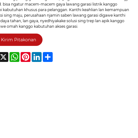
td. bisa ngatur macem-macem gaya lawang garasi listrik kanggo
i kabutuhan khusus para pelanggan. Kanthi keahlian lan kemampuan
si sing maju, perusahaan njamin saben lawang garasi digawe kanthi
, daya tahan, lan gaya, nyedhiyakake solusi sing trep lan apik kanggo
uwe omah kanggo kabutuhan akses garasi.
Kirim Pitakonan
acebook
X
WhatsApp
Pinterest
LinkedIn
Share