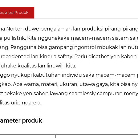
eskripsi Produk
na Norton duwe pengalaman lan produksi pirang-pirang 
a pu listrik. Kita nggunakake macem-macem sistem saf
ang. Pangguna bisa gampang ngontrol mbukak lan nutu
recedented lan kinerja safety. Perlu dicathet yen kabeh pr
uhake kualitas lan linuwih kita.
ggo nyukupi kabutuhan individu saka macem-macem pe
gkap. Apa warna, materi, ukuran, utawa gaya, kita bisa n
thekake yen saben lawang seamlessly campuran menyan
litas urip ngarep.
rameter produk