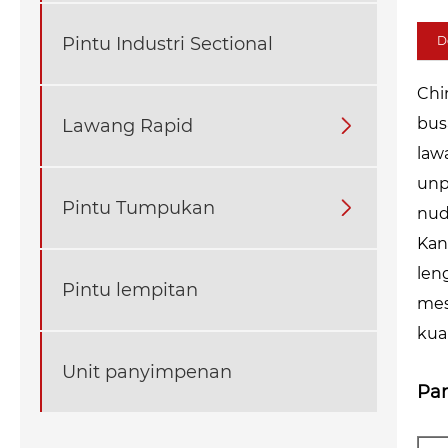
Pintu Industri Sectional
D
Chi
bus
Lawang Rapid

law
unp
Pintu Tumpukan

nud
Kan
len
Pintu lempitan
mes
kua
Unit panyimpenan
Pa