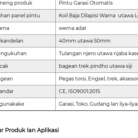
eneng produk
Pintu Garasi Otomatis
han panel pintu
Koil Baja Dilapisi Warna utawa
arna
werna adat
ekandelan
40mm utawa 50mm
engukuhan
Tulangan njero utawa njaba ka
cak
bagean trek pindho utawa siji
agean
Pegas torsi, Engsel, trek, akses
andar
CE, ISO9001:2015
igunakake
Garasi, Toko, Gudang lan liya-liy
ur Produk lan Aplikasi