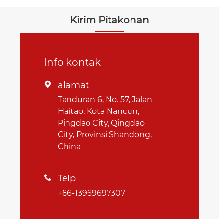
Kirim Pitakonan
Info kontak
alamat

Tanduran 6, No. 57, Jalan
Haitao, Kota Nancun,
Pingdao City, Qingdao
City, Provinsi Shandong,
China
Telp

+86-13969697307