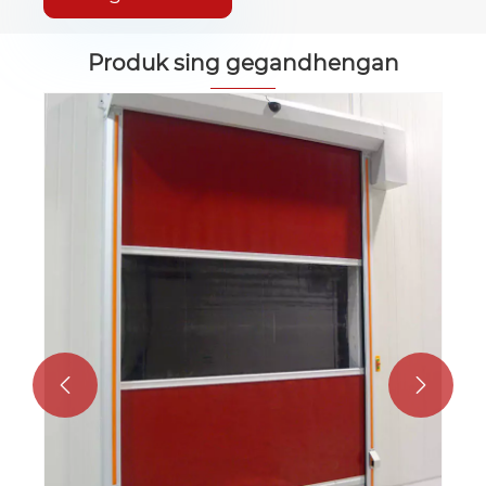
Produk sing gegandhengan
Pintu kacepetan dhuwur PVC
Ndeleng Liyane >>

