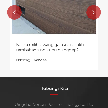


Hubungi Kita
Qingdao Norton Door Technology Co, Ltd