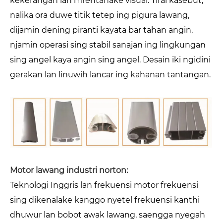
kekerangan lan mréntahake visual. Tirai kasebut,
nalika ora duwe titik tetep ing pigura lawang,
dijamin dening piranti kayata bar tahan angin,
njamin operasi sing stabil sanajan ing lingkungan
sing angel kaya angin sing angel. Desain iki ngidini
gerakan lan linuwih lancar ing kahanan tantangan.
Motor lawang industri norton:
Teknologi Inggris lan frekuensi motor frekuensi
sing dikenalake kanggo nyetel frekuensi kanthi
dhuwur lan bobot awak lawang, saengga nyegah