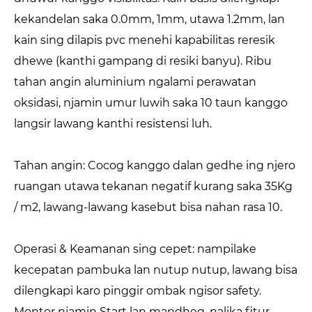
kekandelan saka 0.0mm, 1mm, utawa 1.2mm, lan
kain sing dilapis pvc menehi kapabilitas reresik
dhewe (kanthi gampang di resiki banyu). Ribu
tahan angin aluminium ngalami perawatan
oksidasi, njamin umur luwih saka 10 taun kanggo
langsir lawang kanthi resistensi luh.
Tahan angin: Cocog kanggo dalan gedhe ing njero
ruangan utawa tekanan negatif kurang saka 35Kg
/ m2, lawang-lawang kasebut bisa nahan rasa 10.
Operasi & Keamanan sing cepet: nampilake
kecepatan pambuka lan nutup nutup, lawang bisa
dilengkapi karo pinggir ombak ngisor safety.
Montor njamin Start lan mandheg, nalika fitur