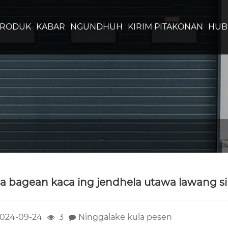
PRODUK
KABAR
NGUNDHUH
KIRIM PITAKONAN
HUB
a bagean kaca ing jendhela utawa lawang si
024-09-24
3
Ninggalake kula pesen