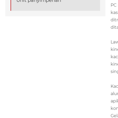
Unit panyimpenan
PC 
kas
dit
dit
Law
kin
kac
kin
sin
Kac
alu
api
kom
Gel