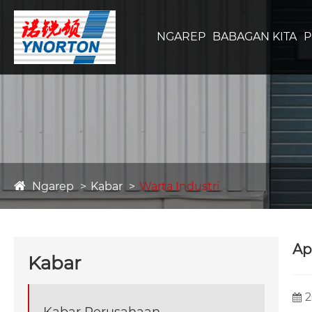
NGAREP
BABAGAN KITA
Ngarep
Kabar
Warta Industri
Ap
Kabar
2
Kabar Perusahaan