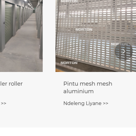

ller
Pintu mesh mesh
aluminium
Ndeleng Liyane >>