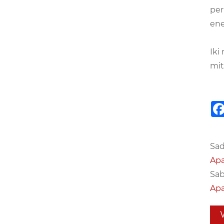
per
ene
Iki
mit
Sad
Apa
Sab
Apa