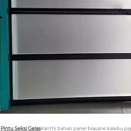
e
Pintu Seksi Gelas
Kanthi bahan panel biasane kalebu pa