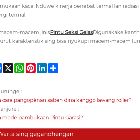
mukaan kaca. Nduwe kinerja penebat termal lan radiasi
rgi termal.
 macem-macem jinis
Pintu Seksi Gelas
Digunakake kanth
urut karakteristik sing bisa nyukupi macem-macem fung
Facebook
X
WhatsApp
Pinterest
LinkedIn
Share
urunge :
 cara pangopènan saben dina kanggo lawang roller?
anjure :
 mode pambukaan Pintu Garasi?
Warta sing gegandhengan