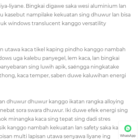
 liya-liyane. Bingkai digawe saka wesi aluminium lan
u kasebut nampilake kekuatan sing dhuwur lan bisa
tuk windows translucent kanggo versatility
an utawa kaca tikel kaping pindho kanggo nambah
dows uga kalebu panyegel, lem kaca, lan bingkai
panyebaran sing luwih apik, saéngga ningkatake
kothong, kaca temper, saben duwe kaluwihan energi
n dhuwur dhuwur kanggo ikatan rangka alloying
ebat sora swara dhuwur. Iki duwe efek energi sing
hok minangka kaca sing tepat sing dadi stres
sik kanggo nambah kekuatan lan safety saka kaca.
pisan multi lapisan utawa senyawa liyane ing
WhatsApp