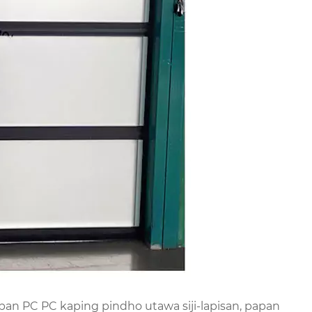
pan PC PC kaping pindho utawa siji-lapisan, papan