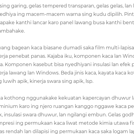
sing garing, gelas tempered transparan, gelas gelas, lan
edhiya ing macem-macem warna sing kudu dipilih. Pint
rapake kanthi lancar karo panel lawang busa kanthi ben
ambahake.
ang bagean kaca biasane dumadi saka film multi-lapis
erja penebat panas. Kajaba iku, komponen kaca lan Win
a. Komponen kasebut bisa nyedhiyani insulasi lan efek 
erja lawang lan Windows. Beda jinis kaca, kayata kaca 
g luwih apik, kinerja swara sing apik, lsp.
a kothong nggunakake kekuatan kapercayan dhuwur la
minium karo ing njero ruangan kanggo nggawe kaca pen
k, insulasi swara dhuwur, lan ngilangi embun. Gelas god
presi ing permukaan kaca liwat metode kimia utawa fi
as rendah lan dilapisi ing permukaan kaca saka logam la