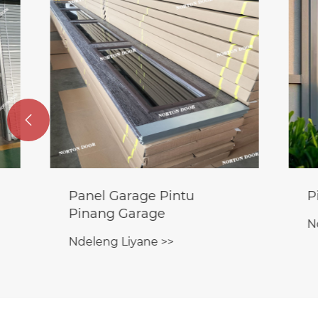

Panel Garage Pintu
Pintu G
Pinang Garage
Ndeleng
Ndeleng Liyane >>