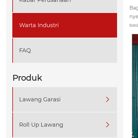
Bag
nye
Warta Industri
swa
FAQ
Produk
Lawang Garasi

Roll Up Lawang
