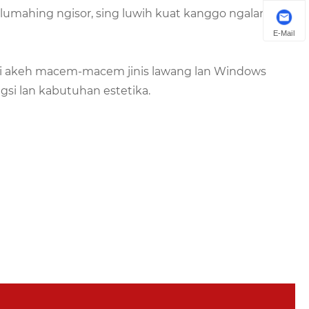
 lumahing ngisor, sing luwih kuat kanggo ngalangi
E-Mail
i akeh macem-macem jinis lawang lan Windows
si lan kabutuhan estetika.