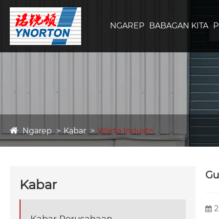
NGAREP
BABAGAN KITA
Ngarep
Kabar
Warta Industri
Gu
Kabar
2
Kabar Perusahaan