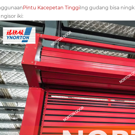
nggunaan
Pintu Kacepetan Tinggi
Ing gudang bisa ningka
ngisor iki: