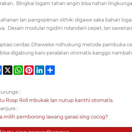
rakan. Bingkai logam tahan angin bisa nahan lingkungan
ahanan lan pangopènan sithik: digawe saka bahan lo
a. Desain modular ngidini ndandani cepet, lan sawetar
ptasi cerdas: Dheweke ndhukung metode pambuka cerd
 bisa digabung karo peralatan otomatis kanggo nambah le
Facebook
X
WhatsApp
Pinterest
LinkedIn
Share
urunge :
tu Rosp Roll mbukak lan nutup kanthi otomatis.
anjure :
a milih pemborong lawang garasi sing cocog?