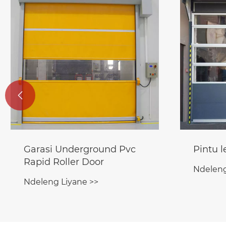

rasi Underground Pvc
Pintu lempitan
pid Roller Door
Ndeleng Liyane 
leng Liyane >>