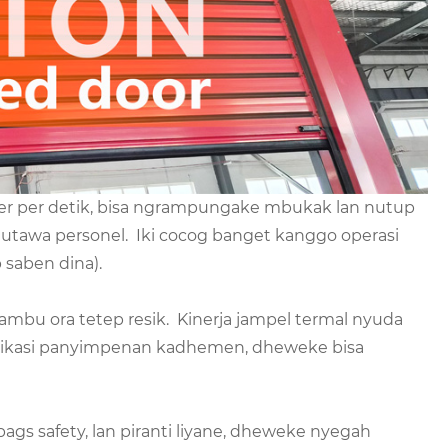
ter per detik, bisa ngrampungake mbukak lan nutup
 utawa personel. Iki cocog banget kanggo operasi
 saben dina).
 ambu ora tetep resik. Kinerja jampel termal nyuda
likasi panyimpenan kadhemen, dheweke bisa
ags safety, lan piranti liyane, dheweke nyegah