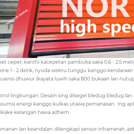
et cepet: kanthi kacepetan pambuka saka 0,6 - 2,5 me
rone 1 - 2 detik, nyuda wektu tunggu kanggo kendaraan
kuensi dhuwur (kayata luwih saka 800 bukaan lan nutup
trol lingkungan: Desain sing disegel bledug bledug lan
sumsi energi kanggo kulkas utawa pemanasan. Ing ap
likake kelangan hawa adhem.
manan lan keandalan: dilengkapi sensor inframerah, airb