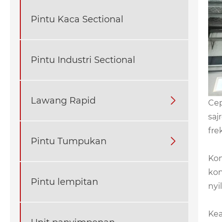
Pintu Kaca Sectional
Pintu Industri Sectional
Lawang Rapid

Cep
saj
fre
Pintu Tumpukan

Kon
kon
Pintu lempitan
nyi
Kea