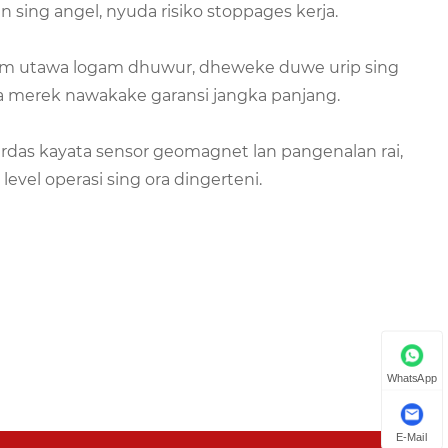
 sing angel, nyuda risiko stoppages kerja.
gam utawa logam dhuwur, dheweke duwe urip sing
a merek nawakake garansi jangka panjang.
as kayata sensor geomagnet lan pangenalan rai,
vel operasi sing ora dingerteni.
WhatsApp
E-Mail