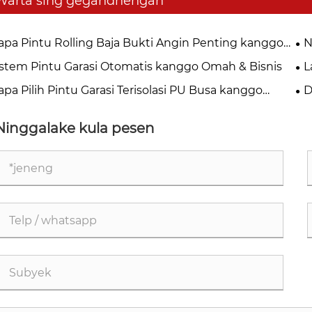
Warta sing gegandhengan
apa Pintu Rolling Baja Bukti Angin Penting kanggo
N
manan Industri Modern?
sa
istem Pintu Garasi Otomatis kanggo Omah & Bisnis
L
Ja
apa Pilih Pintu Garasi Terisolasi PU Busa kanggo
D
ah Modern?
Ninggalake kula pesen