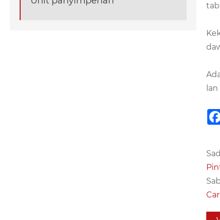
Unit panyimpenan
tab
Kek
daw
Ada
lan
Sad
Pin
Sab
Car