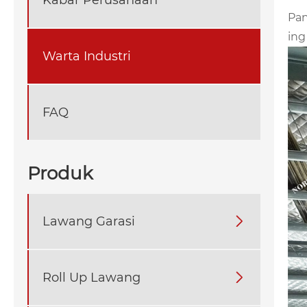
Pa
ing 
Warta Industri
FAQ
Produk
Lawang Garasi

Roll Up Lawang
