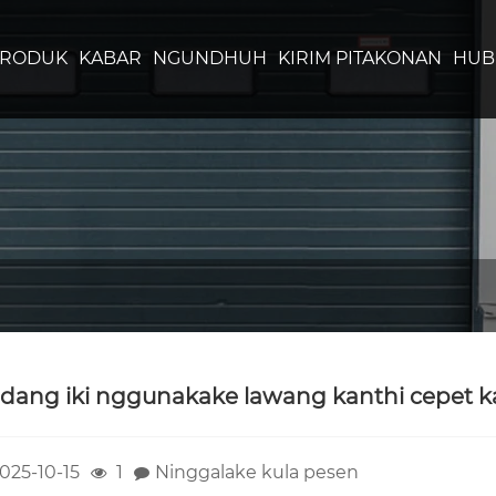
PRODUK
KABAR
NGUNDHUH
KIRIM PITAKONAN
HUB
dang iki nggunakake lawang kanthi cepet k
025-10-15
1
Ninggalake kula pesen