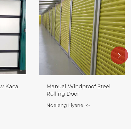

Manual Windproof Steel
La
Rolling Door
Om
Ndeleng Liyane >>
Nde