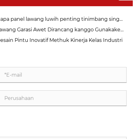
apa panel lawang luwih penting tinimbang sing
mpeyan pikirake?
awang Garasi Awet Dirancang kanggo Gunakake
ngka Panjang
esain Pintu Inovatif Methuk Kinerja Kelas Industri