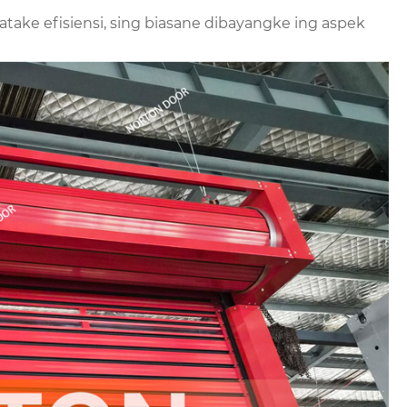
take efisiensi, sing biasane dibayangke ing aspek