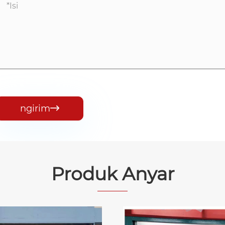
ngirim

Produk Anyar