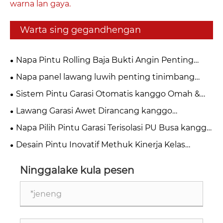
warna lan gaya.
Warta sing gegandhengan
Napa Pintu Rolling Baja Bukti Angin Penting
kanggo Keamanan Industri Modern?
Napa panel lawang luwih penting tinimbang
sing sampeyan pikirake?
Sistem Pintu Garasi Otomatis kanggo Omah &
Bisnis
Lawang Garasi Awet Dirancang kanggo
Gunakake Jangka Panjang
Napa Pilih Pintu Garasi Terisolasi PU Busa kanggo
Omah Modern?
Desain Pintu Inovatif Methuk Kinerja Kelas
Industri
Ninggalake kula pesen