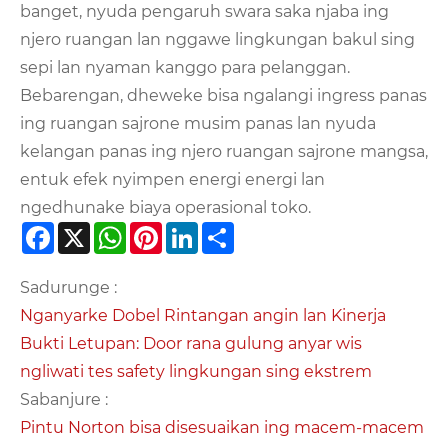
banget, nyuda pengaruh swara saka njaba ing
njero ruangan lan nggawe lingkungan bakul sing
sepi lan nyaman kanggo para pelanggan.
Bebarengan, dheweke bisa ngalangi ingress panas
ing ruangan sajrone musim panas lan nyuda
kelangan panas ing njero ruangan sajrone mangsa,
entuk efek nyimpen energi energi lan
ngedhunake biaya operasional toko.
Facebook
X
WhatsApp
Pinterest
LinkedIn
Share
Sadurunge :
Nganyarke Dobel Rintangan angin lan Kinerja
Bukti Letupan: Door rana gulung anyar wis
ngliwati tes safety lingkungan sing ekstrem
Sabanjure :
Pintu Norton bisa disesuaikan ing macem-macem