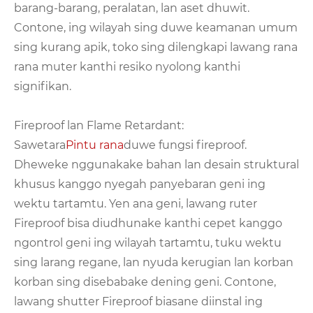
barang-barang, peralatan, lan aset dhuwit.
Contone, ing wilayah sing duwe keamanan umum
sing kurang apik, toko sing dilengkapi lawang rana
rana muter kanthi resiko nyolong kanthi
signifikan.
Fireproof lan Flame Retardant:
Sawetara
Pintu rana
duwe fungsi fireproof.
Dheweke nggunakake bahan lan desain struktural
khusus kanggo nyegah panyebaran geni ing
wektu tartamtu. Yen ana geni, lawang ruter
Fireproof bisa diudhunake kanthi cepet kanggo
ngontrol geni ing wilayah tartamtu, tuku wektu
sing larang regane, lan nyuda kerugian lan korban
korban sing disebabake dening geni. Contone,
lawang shutter Fireproof biasane diinstal ing