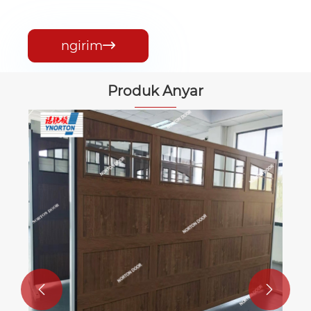
ngirim

Produk Anyar

