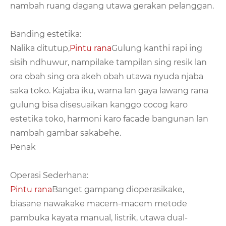
nambah ruang dagang utawa gerakan pelanggan.
Banding estetika:
Nalika ditutup,
Pintu rana
Gulung kanthi rapi ing
sisih ndhuwur, nampilake tampilan sing resik lan
ora obah sing ora akeh obah utawa nyuda njaba
saka toko. Kajaba iku, warna lan gaya lawang rana
gulung bisa disesuaikan kanggo cocog karo
estetika toko, harmoni karo facade bangunan lan
nambah gambar sakabehe.
Penak
Operasi Sederhana:
Pintu rana
Banget gampang dioperasikake,
biasane nawakake macem-macem metode
pambuka kayata manual, listrik, utawa dual-